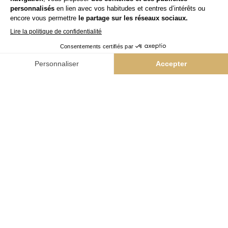
L'Atelier Intermède
Yes
Team Kappers
Niwel
NAIL BAR & VERNIS
Colorii
BEAUTÉ GLOBALE
Bleu libellule
BARBER
The Barber Company
INNOVATION PRODUITS
Hairskin Paris
ACTUALITÉS & CONTACTS
Nos actualités
Contact