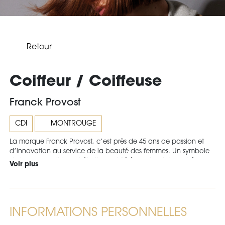
Retour
Coiffeur / Coiffeuse
Franck Provost
CDI
MONTROUGE
La marque Franck Provost, c’est près de 45 ans de passion et
d’innovation au service de la beauté des femmes. Un symbole
du luxe accessible, est étroitement lié à son fondateur et à son
Voir plus
savoir-faire reconnu dans le monde comme un symbole du chic
à la française. Les salons élégants à l’image haut de gamme
proposent des collections faciles à vivre et des techniques de
coloration raffinées et exclusives. L’enseigne Franck Provost fait
partie du Groupe Provalliance, leader mondial de la coiffure
INFORMATIONS PERSONNELLES
avec plus de 3 500 salons et boutiques répartis dans 35 pays, et