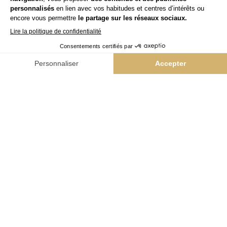
L'Atelier Intermède
Yes
Team Kappers
Niwel
NAIL BAR & VERNIS
Colorii
BEAUTÉ GLOBALE
Bleu libellule
BARBER
The Barber Company
INNOVATION PRODUITS
Hairskin Paris
ACTUALITÉS & CONTACTS
Nos actualités
Contact