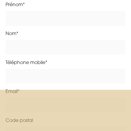
cohésion d’équipe, ambiance chaleureuse et familiale • Salaire
Prénom*
motivant, évolutif selon expérience et compétences •
Opportunités d’évolution au sein du groupe Si vous souhaitez
exercer votre métier dans un environnement où style, qualité et
bien-être sont au centre de tout, ce poste est fait pour vous.
Rejoignez-nous et révélez votre talent ! ✂️✨
Nom*
Téléphone mobile*
Email*
Code postal