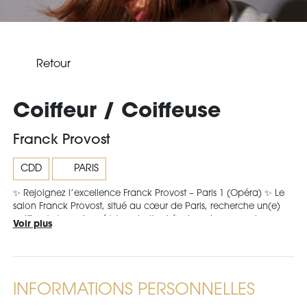
Retour
Coiffeur / Coiffeuse
Franck Provost
CDD
PARIS
✨ Rejoignez l’excellence Franck Provost – Paris 1 (Opéra) ✨ Le
salon Franck Provost, situé au cœur de Paris, recherche un(e)
coiffeur(se) passionné(e) souhaitant évoluer dans un univers
Voir plus
élégant, moderne et haut de gamme. Ici, vous rejoignez une
équipe talentueuse, soudée et bienveillante, où chacun peut
exprimer sa créativité et progresser chaque jour. 🌟 Ce que nous
offrons : • CDI dans un salon renommé • Formations régulières
Franck Provost, pour développer votre expertise • Un cadre de
INFORMATIONS PERSONNELLES
travail prestigieux, clientèle fidèle et agréable • Une vraie