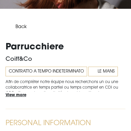
Back
Parrucchiere
Coiff&Co
CONTRATTO A TEMPO INDETERMINATO
LE MANS
Afin de compléter notre équipe nous recherchons un ou une
collaboratrice en temps partiel ou temps complet en CDI ou
CDD . Si vous aimez l'esprit d'équipe et travaillez dans une
View more
bonne ambiance rejoignez nous au coiff and co 127 rue des
Maillets au Mans. Prime sur chiffres d'affaire et revente, tickets
restaurants, comité d'entreprises. N'hésitez pas à demander
Cindy ou Laure au 02.43.81.02.68
PERSONAL INFORMATION