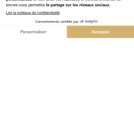
Yes
Team Kappers
Niwel
NAIL BAR
Colorii
GLOBAL BEAUTY
Bleu libellule
BARBER
The Barber Company
PRODUCTS INNOVATION
Hairskin Paris
NEWS & CONTACTS
News
Contact