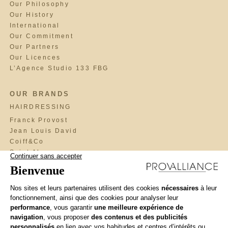
Our Philosophy
Our History
International
Our Commitment
Our Partners
Our Licences
L’Agence Studio 133 FBG
OUR BRANDS
HAIRDRESSING
Franck Provost
Jean Louis David
Coiff&Co
Saint Algue
Fabio Salsa
Maniatis Paris
Cosmo
BrainWash
Llongueras
Interview
L'Atelier Intermède