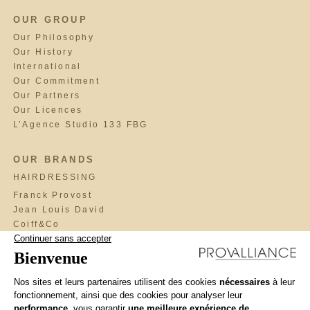
OUR GROUP
Our Philosophy
Our History
International
Our Commitment
Our Partners
Our Licences
L’Agence Studio 133 FBG
OUR BRANDS
HAIRDRESSING
Franck Provost
Jean Louis David
Coiff&Co
Saint Algue
Fabio Salsa
Maniatis Paris
Cosmo
BrainWash