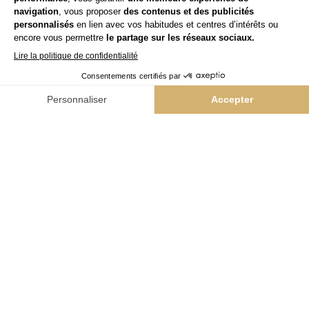
Llongueras
Interview
L'Atelier Intermède
Yes
Team Kappers
Niwel
NAIL BAR
Colorii
GLOBAL BEAUTY
Bleu libellule
BARBER
The Barber Company
PRODUCTS INNOVATION
Hairskin Paris
NEWS & CONTACTS
News