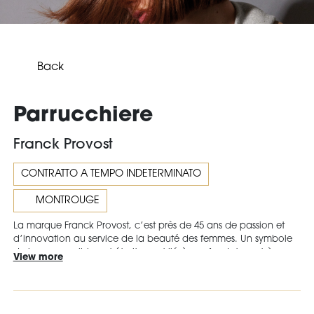
Back
Parrucchiere
Franck Provost
CONTRATTO A TEMPO INDETERMINATO
MONTROUGE
La marque Franck Provost, c’est près de 45 ans de passion et
d’innovation au service de la beauté des femmes. Un symbole
du luxe accessible, est étroitement lié à son fondateur et à son
View more
savoir-faire reconnu dans le monde comme un symbole du chic
à la française. Les salons élégants à l’image haut de gamme
proposent des collections faciles à vivre et des techniques de
coloration raffinées et exclusives. L’enseigne Franck Provost fait