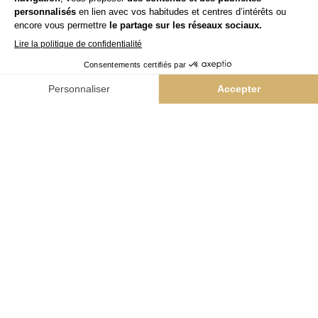
L'Atelier Intermède
Yes
Team Kappers
Niwel
NAIL BAR & VERNIS
Colorii
BEAUTÉ GLOBALE
Bleu libellule
BARBER
The Barber Company
INNOVATION PRODUITS
Hairskin Paris
ACTUALITÉS & CONTACTS
Nos actualités
Contact