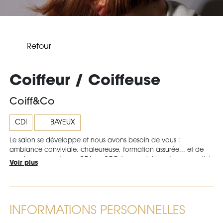
Retour
Coiffeur / Coiffeuse
Coiff&Co
CDI
BAYEUX
Le salon se développe et nous avons besoin de vous :
ambiance conviviale, chaleureuse, formation assurée... et de
nombreux avantages CDI ou CDD temps plein ou temps partiel,
Voir plus
à votre convenance. Vous pouvez nous appeler au 09 87 10 05
30 ou m'envoyer un mail. A très bientôt
INFORMATIONS PERSONNELLES