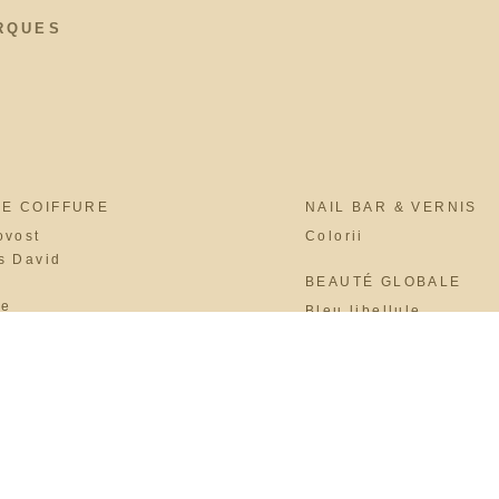
RQUES
DE COIFFURE
NAIL BAR & VERNIS
ovost
Colorii
s David
BEAUTÉ GLOBALE
ue
Bleu libellule
sa
Paris
BARBER
The Barber Company
h
s
INNOVATION PRODUIT
Hairskin Paris
Intermède