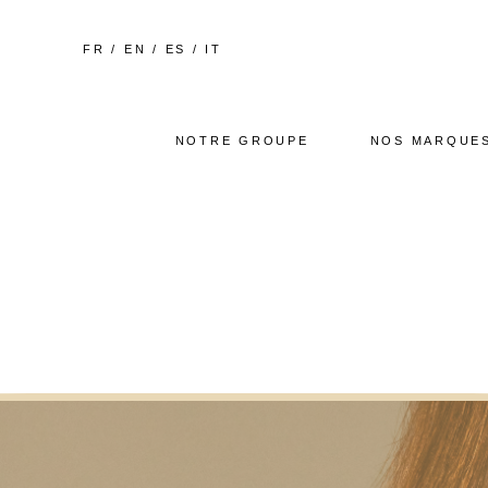
FR
/
EN
/
ES
/
IT
NOTRE GROUPE
NOS MARQUE