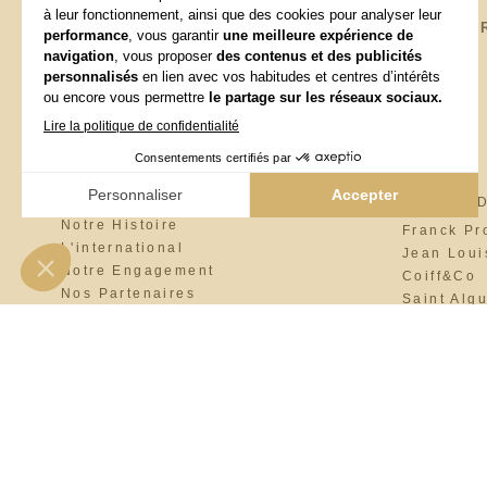
NOTRE GROUPE
NOS MA
Notre Philosophie
SALONS 
Notre Histoire
Franck Pr
L'international
Jean Loui
Notre Engagement
Coiff&Co
Nos Partenaires
Saint Alg
Nos Licences
Fabio Sal
L’Agence Studio 133 FBG
Maniatis 
Cosmo
BrainWas
Llonguera
Interview
L'Atelier 
Yes