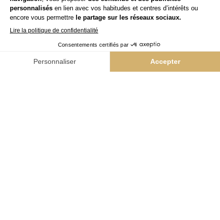
L'Atelier Intermède
Yes
Team Kappers
Niwel
NAIL BAR & VERNIS
Colorii
BEAUTÉ GLOBALE
Bleu libellule
BARBER
The Barber Company
INNOVATION PRODUITS
Hairskin Paris
ACTUALITÉS & CONTACTS
Nos actualités
Contact